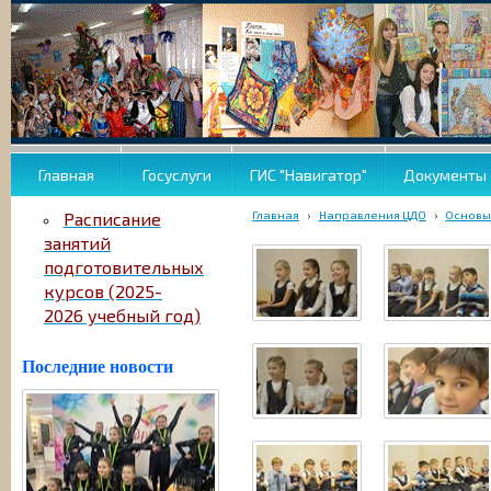
Главная
Госуслуги
ГИС "Навигатор"
Документы
Главная
›
Направления ЦДО
›
Основы
Расписание
занятий
подготовительных
курсов (2025-
2026 учебный год)
Последние новости